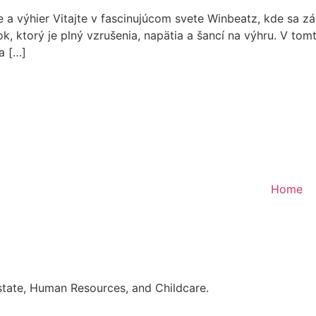
 a výhier Vitajte v fascinujúcom svete Winbeatz, kde sa z
k, ktorý je plný vzrušenia, napätia a šancí na výhru. V to
 a […]
Home
Estate, Human Resources, and Childcare.