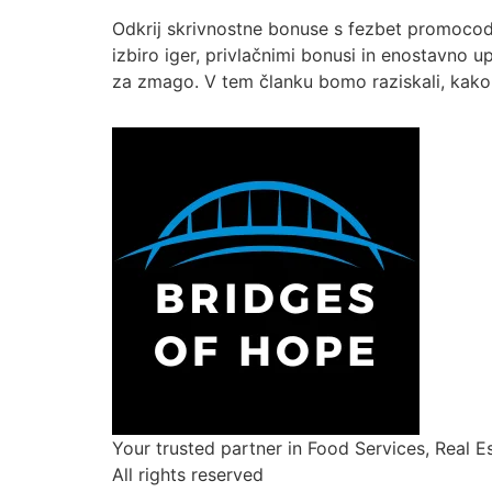
Odkrij skrivnostne bonuse s fezbet promocodo 
izbiro iger, privlačnimi bonusi in enostavno u
za zmago. V tem članku bomo raziskali, kako
Your trusted partner in Food Services, Real 
All rights reserved