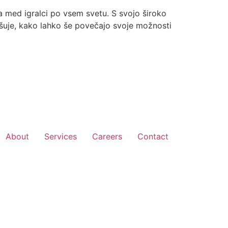
a med igralci po vsem svetu. S svojo široko
rašuje, kako lahko še povečajo svoje možnosti
About
Services
Careers
Contact