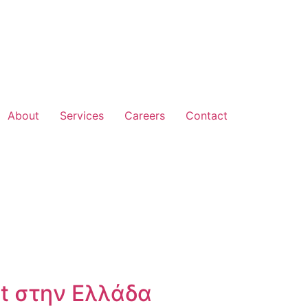
About
Services
Careers
Contact
t στην Ελλάδα