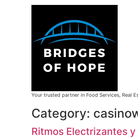
Your trusted partner in Food Services, Real 
Category:
casino
Ritmos Electrizantes 