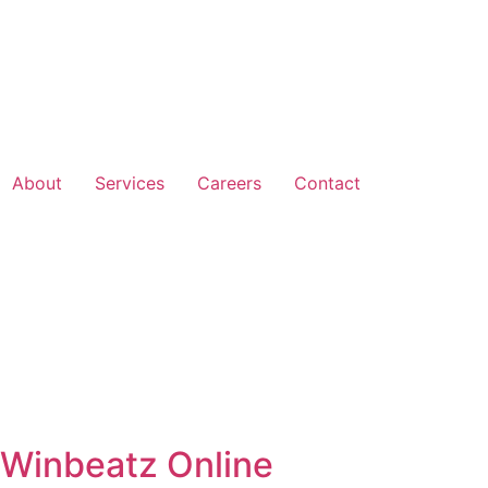
About
Services
Careers
Contact
 Winbeatz Online